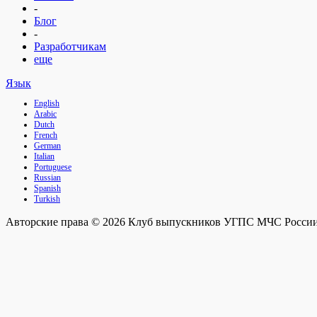
-
Блог
-
Разработчикам
еще
Язык
English
Arabic
Dutch
French
German
Italian
Portuguese
Russian
Spanish
Turkish
Авторские права © 2026 Клуб выпускников УГПС МЧС России