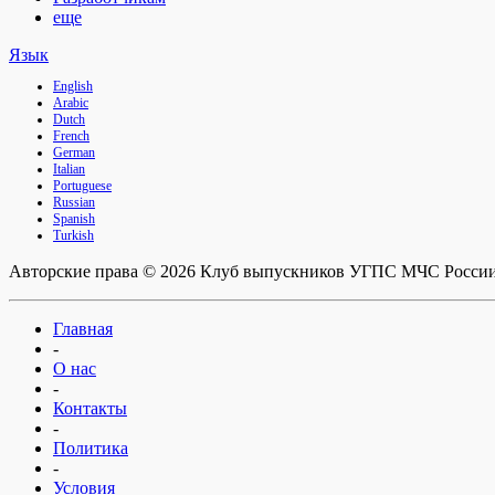
еще
Язык
English
Arabic
Dutch
French
German
Italian
Portuguese
Russian
Spanish
Turkish
Авторские права © 2026 Клуб выпускников УГПС МЧС России
Главная
-
О нас
-
Контакты
-
Политика
-
Условия