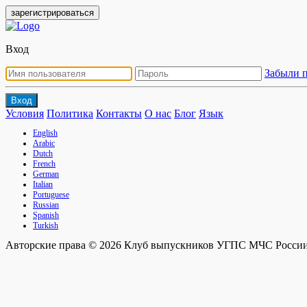
зарегистрироваться
Вход
Забыли 
Вход
Условия
Политика
Контакты
О нас
Блог
Язык
English
Arabic
Dutch
French
German
Italian
Portuguese
Russian
Spanish
Turkish
Авторские права © 2026 Клуб выпускников УГПС МЧС России