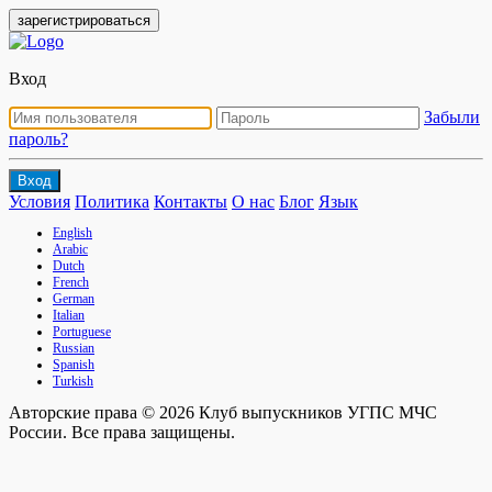
зарегистрироваться
Вход
Забыли
пароль?
Вход
Условия
Политика
Контакты
О нас
Блог
Язык
English
Arabic
Dutch
French
German
Italian
Portuguese
Russian
Spanish
Turkish
Авторские права © 2026 Клуб выпускников УГПС МЧС
России. Все права защищены.