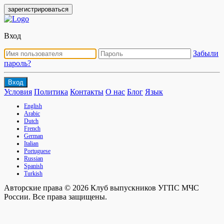
зарегистрироваться
Вход
Забыли
пароль?
Вход
Условия
Политика
Контакты
О нас
Блог
Язык
English
Arabic
Dutch
French
German
Italian
Portuguese
Russian
Spanish
Turkish
Авторские права © 2026 Клуб выпускников УГПС МЧС
России. Все права защищены.