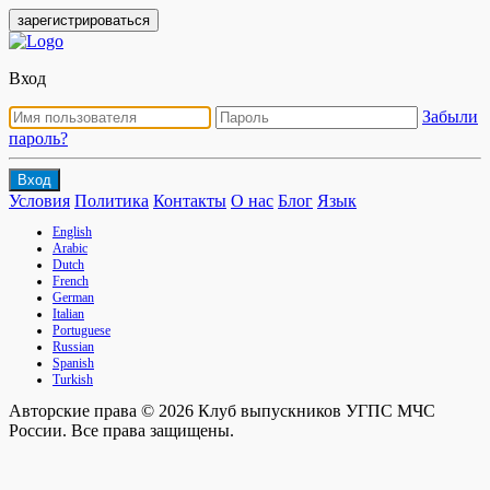
зарегистрироваться
Вход
Забыли
пароль?
Вход
Условия
Политика
Контакты
О нас
Блог
Язык
English
Arabic
Dutch
French
German
Italian
Portuguese
Russian
Spanish
Turkish
Авторские права © 2026 Клуб выпускников УГПС МЧС
России. Все права защищены.