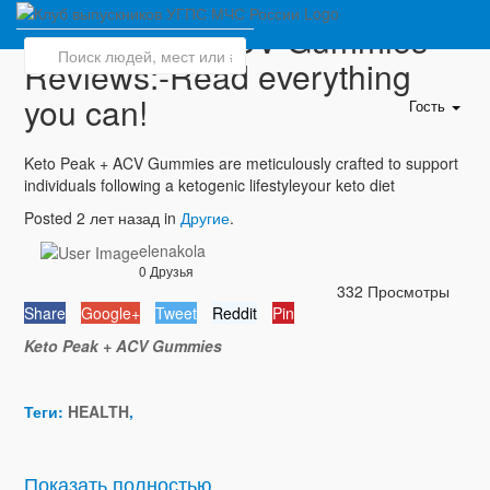
Keto Peak + ACV Gummies
Reviews:-Read everything
you can!
Гость
Keto Peak + ACV Gummies are meticulously crafted to support
individuals following a ketogenic lifestyleyour keto diet
Posted 2 лет назад in
Другие
.
elenakola
0 Друзья
332 Просмотры
Share
Google+
Tweet
Reddit
Pin
Keto Peak + ACV Gummies
Теги:
HEALTH
,
Показать полностью...