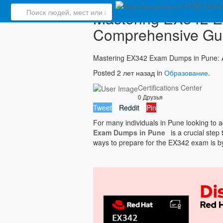
Mastering EX342 E
Comprehensive Gu
Mastering EX342 Exam Dumps in Pune: 
Posted 2 лет назад in
Образование
.
Certifications Center
0 Друзья
Tweet
Reddit
Pin
For many individuals in Pune looking to ad
Exam Dumps in Pune
is a crucial step
ways to prepare for the EX342 exam is 