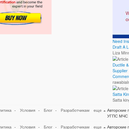
Need Ins
Draft A 
Liza Minn
Ductile 
Supplier 
Commerci
rawabial
Satta Ki
Satta kin
литика
-
Условия
-
Блог
-
Разработчикам
еще
Авторские 
УГПС МЧС 
литика
-
Условия
-
Блог
-
Разработчикам
еще
Авторские 