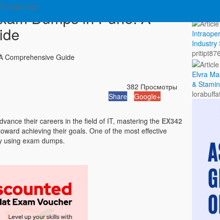
Показа
xam Dumps in Pune: A
ide
Intraope
Industry
pritipt87
A Comprehensive Guide
Elvra Ma
& Stamin
382 Просмотры
lorabuffa
Share
Google+
vance their careers in the field of IT, mastering the
EX342
 toward achieving their goals. One of the most effective
by using exam dumps.