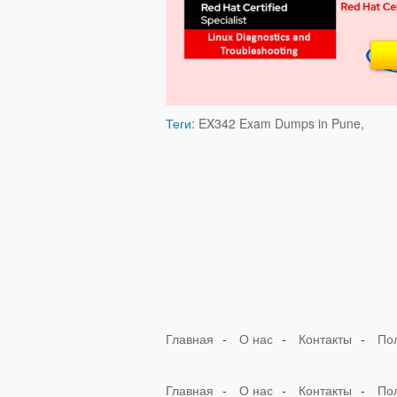
Теги:
EX342 Exam Dumps in Pune
,
Главная
-
О нас
-
Контакты
-
По
Главная
-
О нас
-
Контакты
-
По