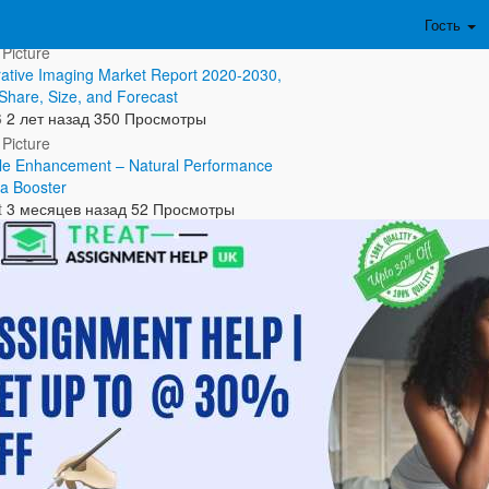
ть полностью...
Гость
rative Imaging Market Report 2020-2030,
 Share, Size, and Forecast
6
2 лет назад
350 Просмотры
le Enhancement – Natural Performance
a Booster
t
3 месяцев назад
52 Просмотры