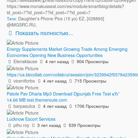
https://seesaawiki.jp/learnsilaxo/d/CopyTrans%20Suite%20Keygen
https://www.monakusseal.com/es/module/smartblog/details?
id_post=7?id_post=7?id_post=7?id_post=7
Теги:
Daughter's Phone Pics (15 yo) EZ
,
[028893]
@iMGSRC.RU
,
Показать полностью...
Energy Supplements Market Growing Trade Among Emerging
Economies Opening New Business-Opportunities
Elenaklause
4 лет назад
904 Просмотры
https://us.bbcollab.com/collab/ui/session/join/3239942f5578423
vicentforbo
4 лет назад
715 Просмотры
Patole Pav Dharia Mp3 Download Djpunjab Free Test вЂ”
14.66 MB test.themeroute.com
barpasulca
4 лет назад
1706 Просмотры
Lucknow Escort Services
pihu roy
3 лет назад
539 Просмотры