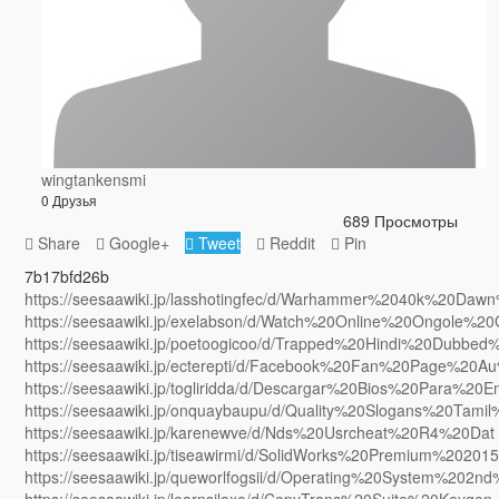
wingtankensmi
0 Друзья
689 Просмотры
Share
Google+
Tweet
Reddit
Pin
7b17bfd26b
https://seesaawiki.jp/lasshotingfec/d/Warhammer%2040k%20
https://seesaawiki.jp/exelabson/d/Watch%20Online%20Ongole
https://seesaawiki.jp/poetoogicoo/d/Trapped%20Hindi%20Du
https://seesaawiki.jp/ecterepti/d/Facebook%20Fan%20Page%
https://seesaawiki.jp/togliridda/d/Descargar%20Bios%20Par
https://seesaawiki.jp/onquaybaupu/d/Quality%20Slogans%20Tam
https://seesaawiki.jp/karenewve/d/Nds%20Usrcheat%20R4%20Dat
https://seesaawiki.jp/tiseawirmi/d/SolidWorks%20Premium%2020
https://seesaawiki.jp/queworlfogsii/d/Operating%20System%20