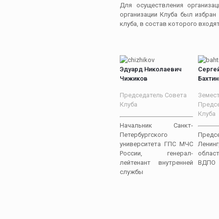
Для осуществления организац
организации Клуба был избран
клуба, в состав которого входя
Эдуард Николаевич
Серге
Чижиков
Бахтин
Председатель Совета
Земес
Клуба
Предс
Клуба
Начальник Санкт-
Петербургского
Предс
университета ГПС МЧС
Ленинг
России, генерал-
облас
лейтенант внутренней
ВДПО
службы